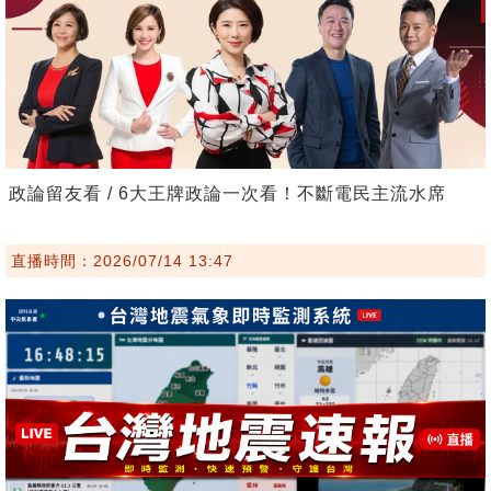
政論留友看 / 6大王牌政論一次看！不斷電民主流水席
直播時間：2026/07/14 13:47