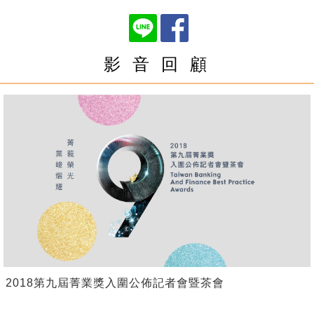
影 音 回 顧
2018第九屆菁業獎入圍公佈記者會暨茶會