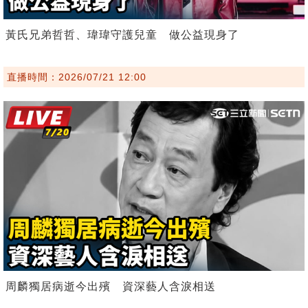
黃氏兄弟哲哲、瑋瑋守護兒童 做公益現身了
直播時間：2026/07/21 12:00
周麟獨居病逝今出殯 資深藝人含淚相送