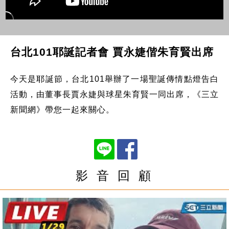
台北101耶誕記者會 賈永婕偕朱育賢出席
今天是耶誕節，台北101舉辦了一場聖誕傳情點燈告白
活動，由董事長賈永婕與球星朱育賢一同出席，《三立
新聞網》帶您一起來關心。
影 音 回 顧