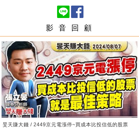
影 音 回 顧
旻天賺大錢 / 2449京元電漲停~買成本比投信低的股票