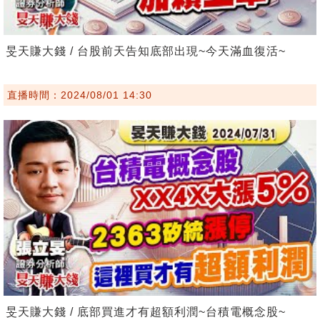
旻天賺大錢 / 台股前天告知底部出現~今天滿血復活~
直播時間：2024/08/01 14:30
旻天賺大錢 / 底部買進才有超額利潤~台積電概念股~