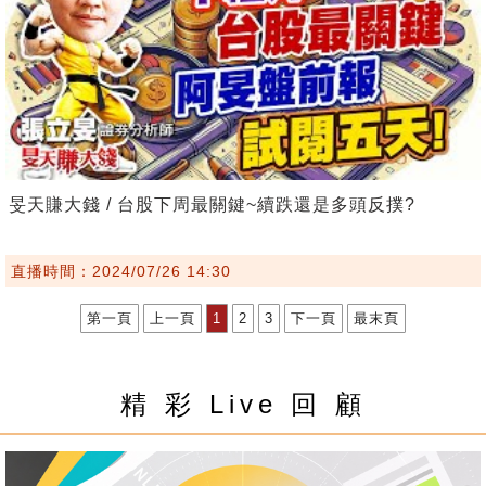
旻天賺大錢 / 台股下周最關鍵~續跌還是多頭反撲?
直播時間：2024/07/26 14:30
第一頁
上一頁
1
2
3
下一頁
最末頁
精 彩 Live 回 顧