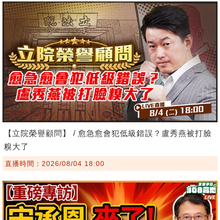
【立院榮譽顧問】 / 愈急愈會犯低級錯誤？盧秀燕被打臉
糗大了
直播時間：2026/08/04 18:00