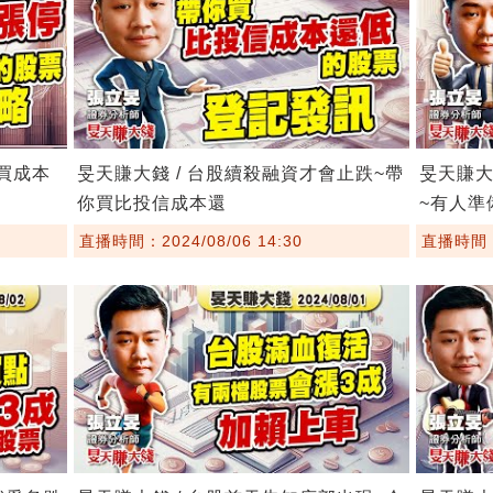
~買成本
旻天賺大錢 / 台股續殺融資才會止跌~帶
旻天賺大
你買比投信成本還
~有人準
直播時間：2024/08/06 14:30
直播時間：2