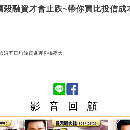
股續殺融資才會止跌~帶你買比投信成
短線沿五日均線買進獲勝機率大
影 音 回 顧