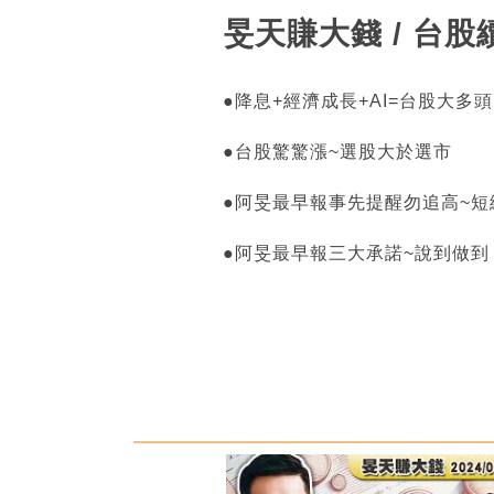
旻天賺大錢 / 台
●降息+經濟成長+AI=台股大多頭
●台股驚驚漲~選股大於選市
●阿旻最早報事先提醒勿追高~
●阿旻最早報三大承諾~說到做到