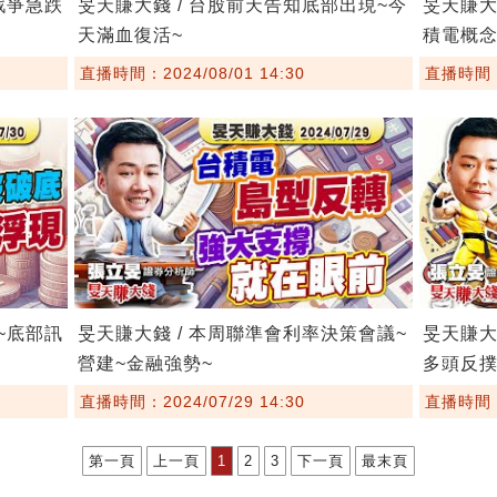
戰爭急跌
旻天賺大錢 / 台股前天告知底部出現~今
旻天賺大
天滿血復活~
積電概念
直播時間：2024/08/01 14:30
直播時間：2
~底部訊
旻天賺大錢 / 本周聯準會利率決策會議~
旻天賺大
營建~金融強勢~
多頭反撲
直播時間：2024/07/29 14:30
直播時間：2
第一頁
上一頁
1
2
3
下一頁
最末頁