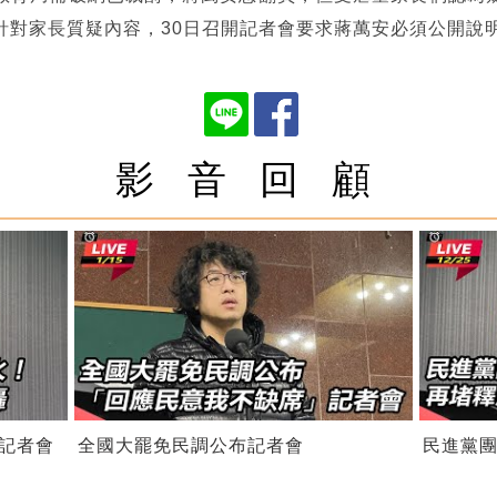
針對家長質疑內容，30日召開記者會要求蔣萬安必須公開說
影 音 回 顧
記者會
全國大罷免民調公布記者會
民進黨