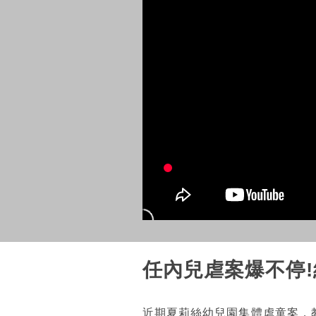
任內兒虐案爆不停
近期夏莉絲幼兒園集體虐童案，