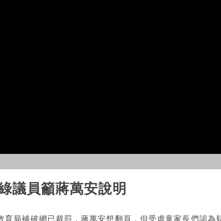
!綠議員籲蔣萬安說明
教育局補破網已裁罰，蔣萬安想翻頁，但受虐童家長們認為