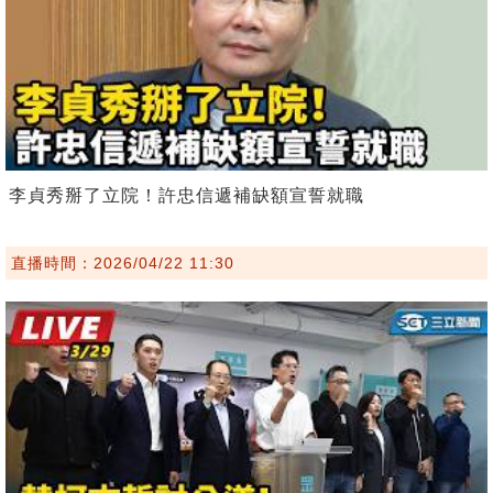
李貞秀掰了立院！許忠信遞補缺額宣誓就職
直播時間：2026/04/22 11:30