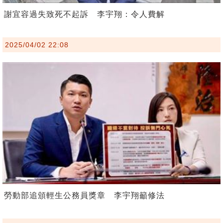
謝宜容過失致死不起訴 李宇翔：令人費解
2025/04/02 22:08
勞動部追頒輕生公務員獎章 李宇翔籲修法