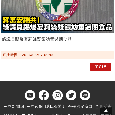
綠議員踢爆夏莉絲疑餵幼童過期食品
直播時間：2026/08/07 09:00
more
三立新聞網
三立官網
隱私權聲明
合作提案窗口
意見反應
▲