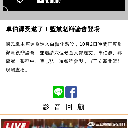
卓伯源受邀了！藍黨魁辯論會登場
國民黨主席選舉進入白熱化階段，10月2日晚間再度舉
辦電視辯論會，並邀請六位候選人鄭麗文、卓伯源、郝
龍斌、張亞中、蔡志弘、羅智強參與，《三立新聞網》
現場直播。
影 音 回 顧