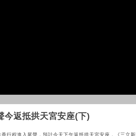
今返抵拱天宮安座(下)
夜進香行程進入尾聲，預計今天下午返抵拱天宮安座，《三立