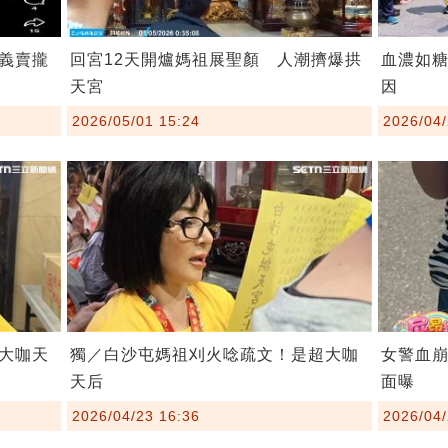
」義賣攏
回宮12天開爐媽祖展聖顏 人潮擠爆拱
血濃如糖
天宮
因
2026/05/01 15:24
2026/04/
大咖天
獨／白沙屯媽祖刈火唸疏文！是超大咖
女警血
天后
面曝
2026/04/23 16:36
2026/04/