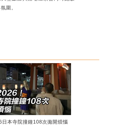
年氛圍。
26日本寺院撞鐘108次拋開煩惱