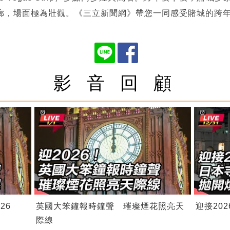
廊，場面極為壯觀。《三立新聞網》帶您一同感受賭城的跨
影 音 回 顧
26
英國大笨鐘報時鐘聲 璀璨煙花照亮天
迎接20
際線