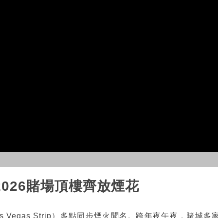
026賭場頂樓齊放煙花
 Vegas Strip）多點同步煙火聞名。跨年夜午夜，賭