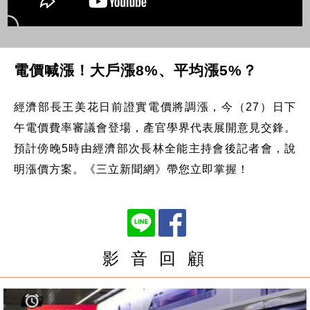
電價喊漲！大戶漲8%、平均漲5%？
經濟部長王美花日前證實電價將調漲，今（27）日下
午電價費率審議會登場，產官學界代表展開意見交鋒。
預計傍晚5時由經濟部次長林全能主持會後記者會，說
明漲價方案。《三立新聞網》帶您立即掌握！
影 音 回 顧