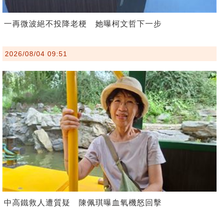
一再微波絕不投降老梗 她曝柯文哲下一步
2026/08/04 09:51
中高鐵救人遭質疑 陳佩琪曝血氧機怒回擊