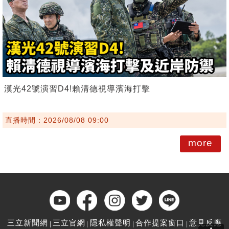
漢光42號演習D4!賴清德視導濱海打擊
直播時間：2026/08/08 09:00
more
三立新聞網
三立官網
隱私權聲明
合作提案窗口
意見反應