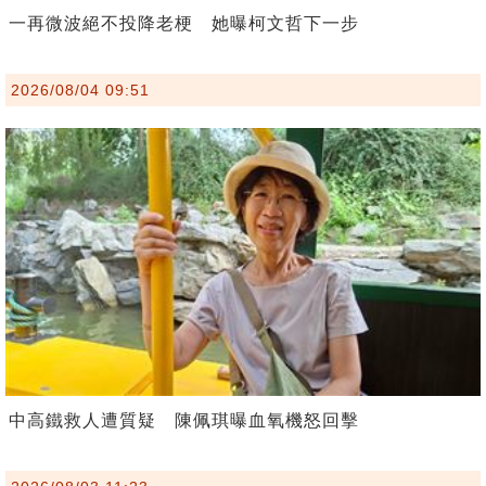
一再微波絕不投降老梗 她曝柯文哲下一步
2026/08/04 09:51
中高鐵救人遭質疑 陳佩琪曝血氧機怒回擊