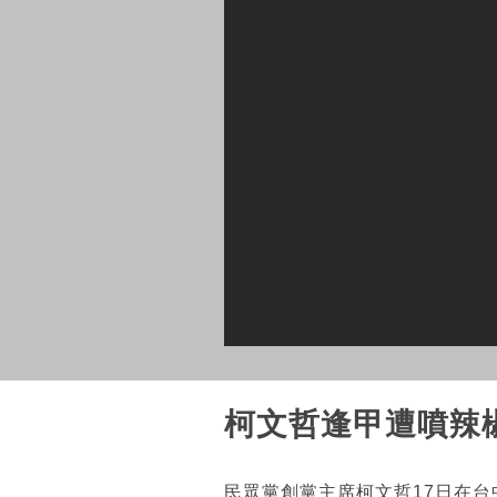
柯文哲逢甲遭噴辣
民眾黨創黨主席柯文哲17日在