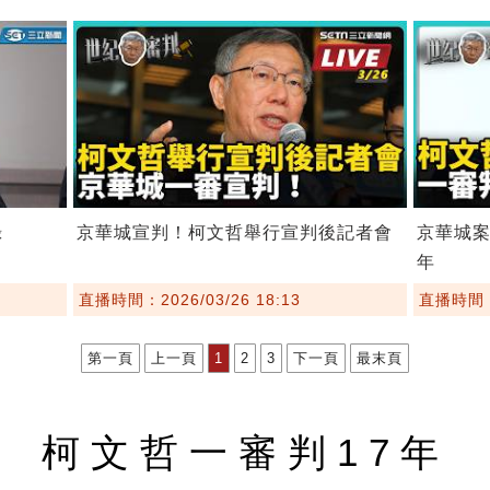
錄
京華城宣判！柯文哲舉行宣判後記者會
京華城案
年
直播時間：2026/03/26 18:13
直播時間：2
第一頁
上一頁
1
2
3
下一頁
最末頁
柯文哲一審判17年