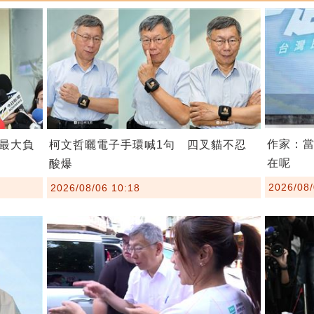
作家：
最大負
柯文哲曬電子手環喊1句 四叉貓不忍
在呢
酸爆
2026/08/
2026/08/06 10:18