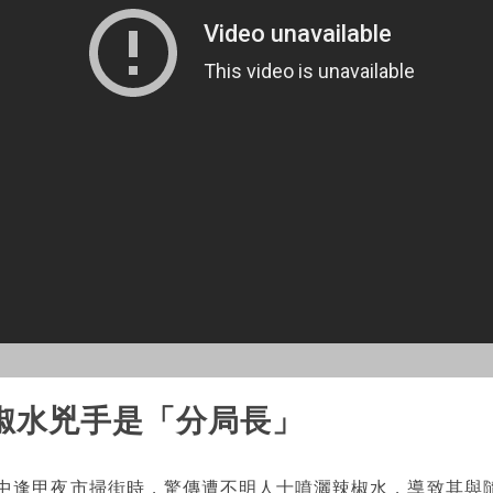
椒水兇手是「分局長」
台中逢甲夜市掃街時，驚傳遭不明人士噴灑辣椒水，導致其與