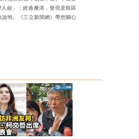
2人組」；經過釐清，發現是轄區
歉說明。《三立新聞網》帶您關心