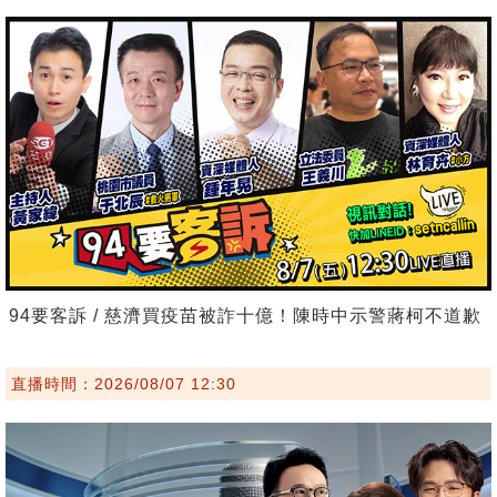
94要客訴 / 慈濟買疫苗被詐十億！陳時中示警蔣柯不道歉
直播時間：2026/08/07 12:30