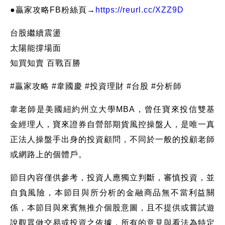
●贏家攻略FB粉絲頁→
https://reurl.cc/XZZ9D
台股繼續震盪
太陽能撐場面
知買知賣 百戰百勝
#贏家攻略 #韋國慶 #投資理財 #台股 #分析師
韋老師是美國紐約州立大學MBA，曾任寶來投信雙基
金經理人，寶來證券自營部期貨風控操盤人，是唯一真
正法人操盤手出身的投資顧問，不同於一般的投顧老師
或網路上的個體戶。
節目內容僅供參考，投資人應獨立判斷，審慎投資，並
自負風險，本節目與所分析的金融商品無不當利益關
係，本節目與來賓無推介個股意圖，且不提供或嘗試遊
說觀眾做交易或投資之依據，所有的意見與看法為特定