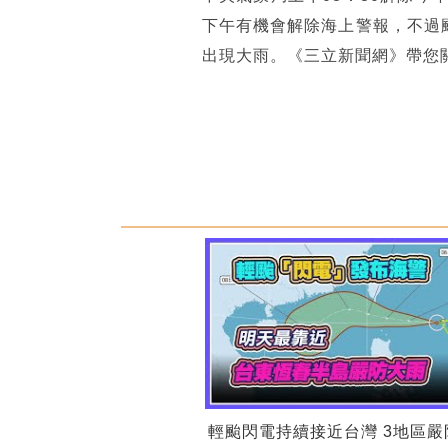
下午有機會解除海上警報，不過
出現大雨。《三立新聞網》帶您
輕颱閃電持續接近台灣 3地區嚴