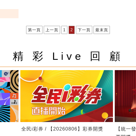
第一頁
上一頁
1
2
下一頁
最末頁
精 彩 Live 回 顧
全民i彩券 / 【20260806】彩券開獎
【統一發票