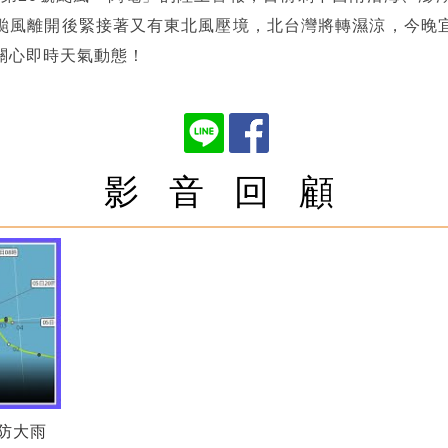
颱風離開後緊接著又有東北風壓境，北台灣將轉濕涼，今晚
關心即時天氣動態！
影 音 回 顧
防大雨