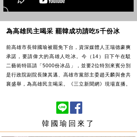
為高雄民主喝采 罷韓成功請吃5千份冰
前高雄市長韓國瑜被罷免下台，資深媒體人王瑞德豪爽
承諾，要請偉大的高雄人吃冰。今（14）日下午在駁
二藝術特區請「5000份冰品」，並要2位特別來賓分別
是行政院副院長陳其邁、高雄市黨部主委趙天麟與會共
襄盛舉，為高雄民主喝采。《三立新聞網》現場直播。
韓國瑜回來了