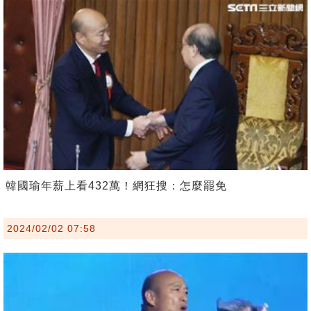
韓國瑜年薪上看432萬！網狂搜：怎麼罷免
2024/02/02 07:58