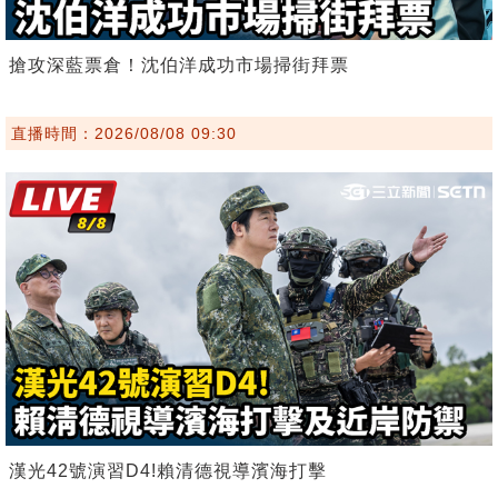
搶攻深藍票倉！沈伯洋成功市場掃街拜票
直播時間：2026/08/08 09:30
漢光42號演習D4!賴清德視導濱海打擊