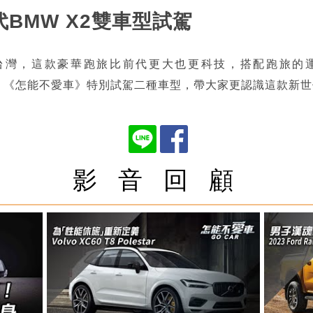
代BMW X2雙車型試駕
台灣，這款豪華跑旅比前代更大也更科技，搭配跑旅的運
 xDrive，《怎能不愛車》特別試駕二種車型，帶大家更認識這款新
影 音 回 顧