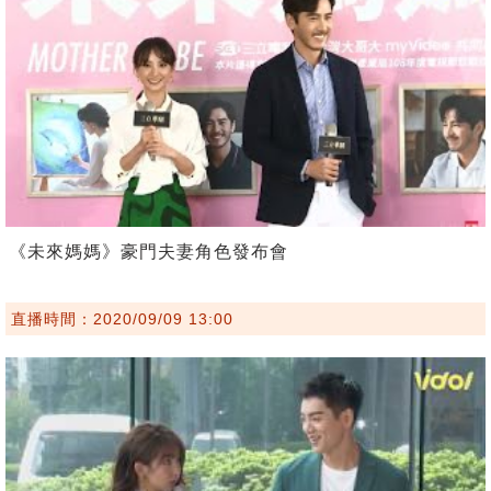
《未來媽媽》豪門夫妻角色發布會
直播時間：2020/09/09 13:00