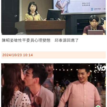
陳昭姿嗆性平委員心理變態 邱泰源回應了
2024/10/23 10:14