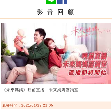
影 音 回 顧
《未來媽媽》映前直播－未來媽媽諮詢室
直播時間：2021/01/29 21:05