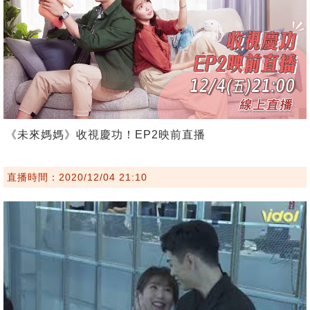
《未來媽媽》收視慶功！EP2映前直播
直播時間：2020/12/04 21:10