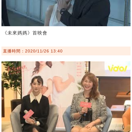
《未來媽媽》首映會
直播時間：2020/11/26 13:40