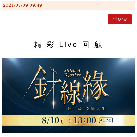
2021/03/09 09:49
more
精 彩 Live 回 顧