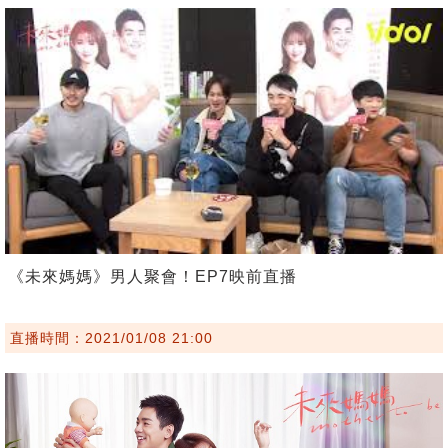
《未來媽媽》男人聚會！EP7映前直播
直播時間：2021/01/08 21:00