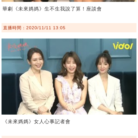
華劇《未來媽媽》生不生我說了算！座談會
直播時間：2020/11/11 13:05
《未來媽媽》女人心事記者會