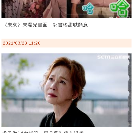
《未來》未曝光畫面 郭書瑤甜喊願意
2021/03/23 11:26