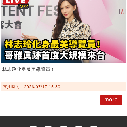
林志玲化身最美導覽員！
直播時間：2026/07/17 15:30
more