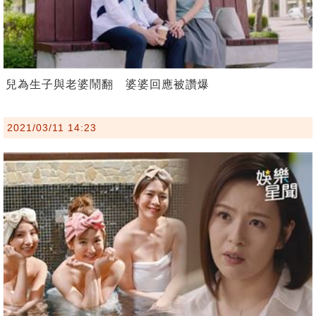
兒為生子與老婆鬧翻 婆婆回應被讚爆
2021/03/11 14:23