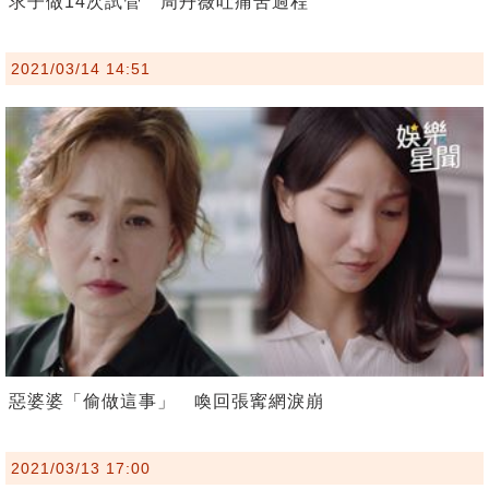
求子做14次試管 周丹薇吐痛苦過程
2021/03/14 14:51
惡婆婆「偷做這事」 喚回張寗網淚崩
2021/03/13 17:00