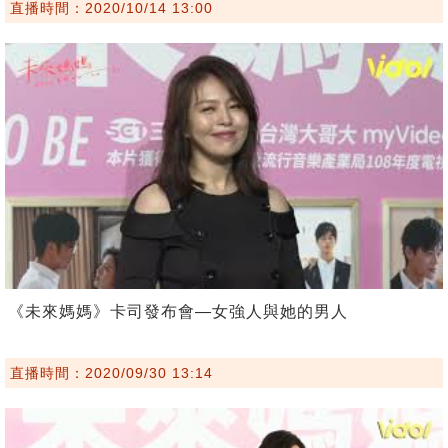
直播時間：2020/10/14 13:00
《未來媽媽》卡司發布會—女強人與她的男人
直播時間：2020/09/30 13:14