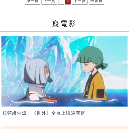
第一頁
上一頁
1
2
下一頁
最末頁
癡電影
核彈級催淚！《世外》全台上映逼哭網