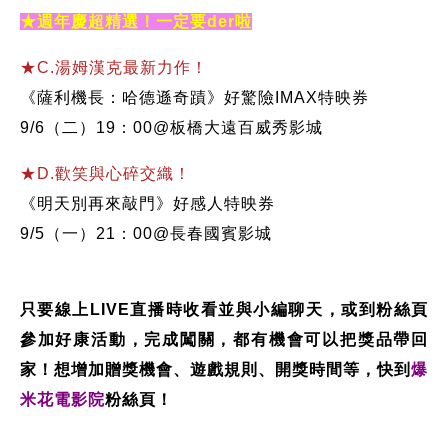
★週年慶超精選！一定要der啦
★C.湯姆漢克最新力作！
《薩利機長：哈德遜奇蹟》好驚險IMAX特映券
9/6（二）19：00@板橋大遠百威秀影城
★D.歡笑與心碎交織！
《明天別再來敲門》好感人特映券
9/5（一）21：00@長春國賓影城
只要線上LIVE直播時收看並與小編聊天，或到粉絲頁
參加好康活動，完成闖關，都有機會可以把獎品帶回
家！
想增加贈獎機會、遊戲規則、開獎時間等，快到
爆
米花電影院
粉絲頁！