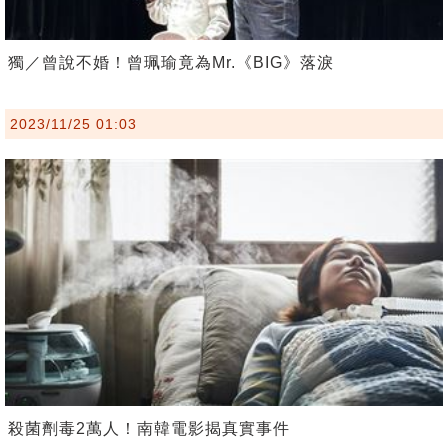
獨／曾說不婚！曾珮瑜竟為Mr.《BIG》落淚
2023/11/25 01:03
殺菌劑毒2萬人！南韓電影揭真實事件