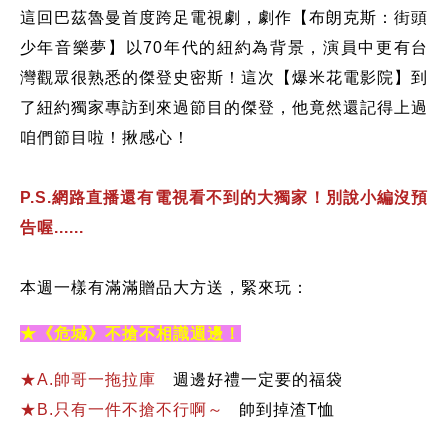
這回巴茲魯曼首度跨足電視劇，劇作【布朗克斯：街頭
少年音樂夢】以70年代的紐約為背景，演員中更有台
灣觀眾很熟悉的傑登史密斯！這次【爆米花電影院】到
了紐約獨家專訪到來過節目的傑登，他竟然還記得上過
咱們節目啦！揪感心！​
P.S.網路直播還有電視看不到的大獨家！別說小編沒預
告喔......
本週一樣有滿滿贈品大方送，緊來玩：​
★《危城》不搶不相識週邊！
★A.帥哥一拖拉庫
週邊好禮一定要的福袋
★B.只有一件不搶不行啊～
帥到掉渣T恤