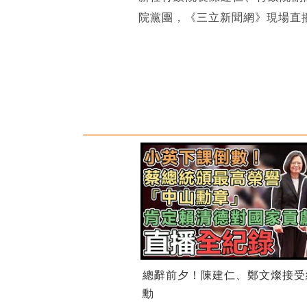
院黨團，《三立新聞網》現場直
總辭前夕！陳建仁、鄭文燦接受
勳