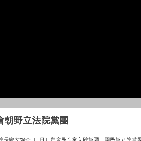
會朝野立法院黨團
院長鄭文燦今（1日）拜會民進黨立院黨團、國民黨立院黨