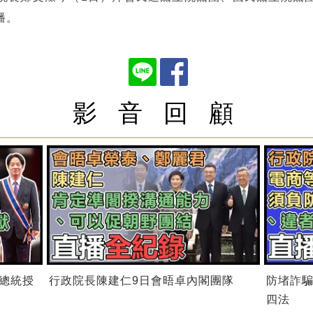
播。
影 音 回 顧
總統授
行政院長陳建仁9日會晤卓內閣團隊
防堵詐
四法