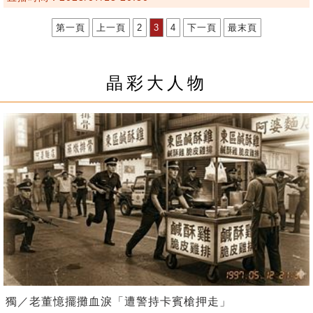
第一頁
上一頁
2
3
4
下一頁
最末頁
晶彩大人物
獨／老董憶擺攤血淚「遭警持卡賓槍押走」