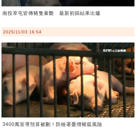
南投草屯皆傳豬隻暴斃 最新初篩結果出爐
2025/11/03 16:54
3400萬宣導預算被刪！防檢署憂增豬瘟風險