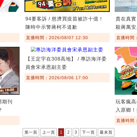
94要客訴 / 慈濟買疫苗被詐十億！
貴在真實
陳時中示警蔣柯不道歉
殺蔣萬安
直播時間：2026/08/07 12:30
直播時間：20
【王定宇在308高地】 / 專訪海洋委
員會宋承恩副主委
直播時間：2026/08/06 17:00
部期刊
玩客瘋高雄 
？
入原鄉！
直播時間：20
第一頁
上一頁
1
2
3
下一頁
最末頁