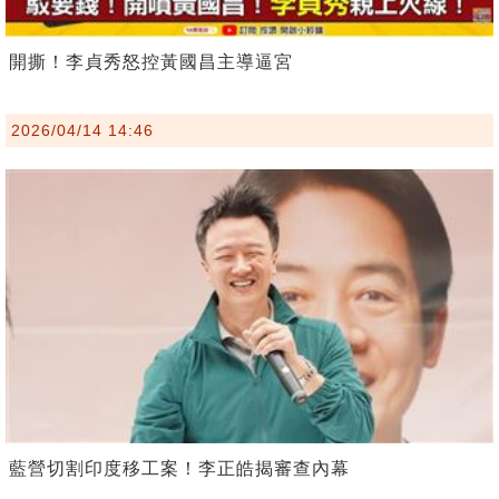
開撕！李貞秀怒控黃國昌主導逼宮
2026/04/14 14:46
藍營切割印度移工案！李正皓揭審查內幕