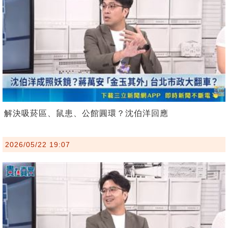
解決吸菸區、鼠患、公館圓環？沈伯洋回應
2026/05/22 19:07