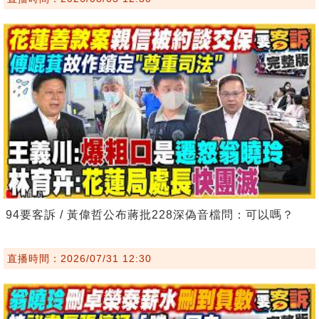
94要客訴 / 黃偉哲公布蔣批228深偽音檔問：可以嗎？
直播時間：2026/07/31 12:30