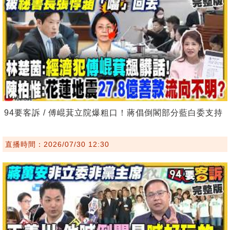
94要客訴 / 傅崐萁立院爆粗口！蔣倡倒閣部分藍白委支持
直播時間：2026/07/30 12:30