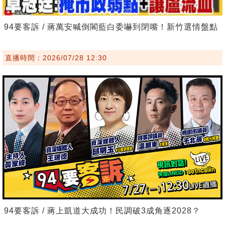
94要客訴 / 蔣萬安喊倒閣藍白委嚇到閉嘴！新竹選情盤點
直播時間：2026/07/28 12:30
94要客訴 / 蔣上凱道大成功！民調破3成角逐2028？