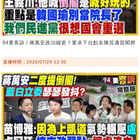
94要客訴 / 蔣萬安政治碰瓷？要卓下台點名陳其邁當閣揆
直播時間：2026/07/29 12:30