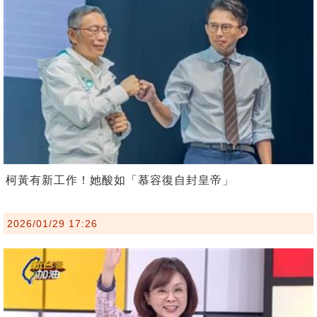
柯黃有新工作！她酸如「慕容復自封皇帝」
2026/01/29 17:26