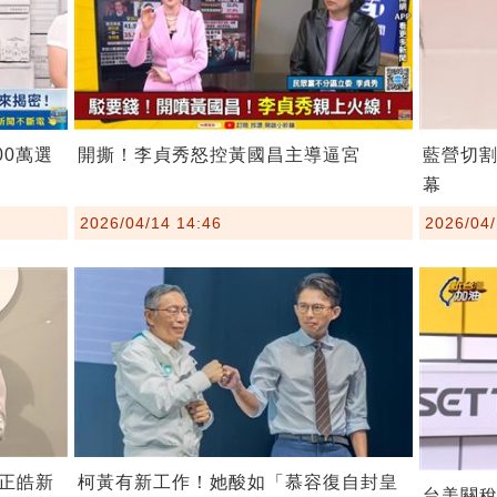
00萬選
開撕！李貞秀怒控黃國昌主導逼宮
藍營切
幕
2026/04/14 14:46
2026/04/
柯黃有新工作！她酸如「慕容復自封皇
正皓新
台美關