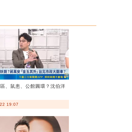
菸區、鼠患、公館圓環？沈伯洋
22 19:07