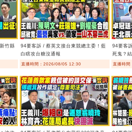
！新竹縣
94要客訴 / 蔡英文接台東競總主委！藍
94要客
白瞎攻台糖沒通報
死鬼？
直播時間：2026/08/05 12:30
直播時間：2