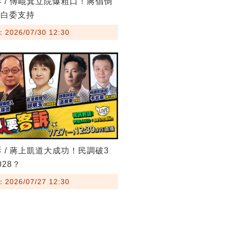
訴 / 傅崐萁立院爆粗口！蔣倡倒
藍白委支持
026/07/30 12:30
訴 / 蔣上凱道大成功！民調破3
28？
026/07/27 12:30