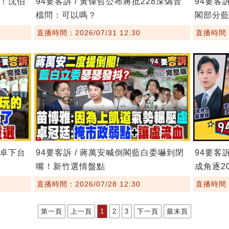
鏢！沈伯
94要客訴 / 黃偉哲公布蔣批228深偽音
94要客
檔問：可以嗎？
閣部分
直播時間：2026/07/31 12:30
直播時間：2
要卓下台
94要客訴 / 蔣萬安喊倒閣藍白委嚇到閉
94要客
嘴！新竹選情盤點
成角逐20
直播時間：2026/07/28 12:30
直播時間：2
第一頁
上一頁
1
2
3
下一頁
最末頁