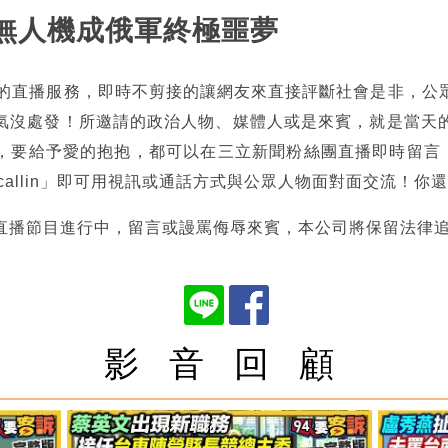
克蘭無人機成俄軍終極噩夢
熱的直播服務，即時不剪接的讓網友來直接評斷社會是非，公
氣沒處發！所邀請的政治人物、媒體人或是來賓，就是當天
，要給予愛的抱抱，都可以在三立新聞粉絲團直播即時留言，也
tncallin」即可用視訊或通話方式與公眾人物面對面交流！
直播節目進行中，留言或謾罵侮辱來賓，本公司將保留法律
影 音 回 顧