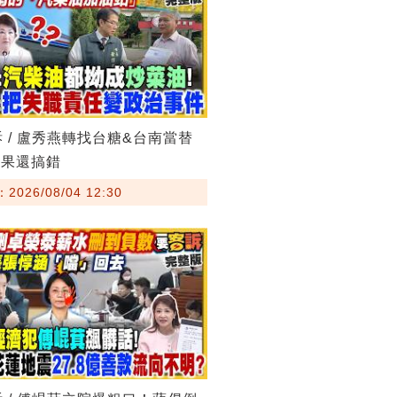
訴 / 盧秀燕轉找台糖&台南當替
結果還搞錯
026/08/04 12:30