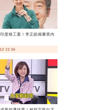
割印度移工案！李正皓揭審查內
12 22:36
稅成果頻遭抹黑！她預言藍白下