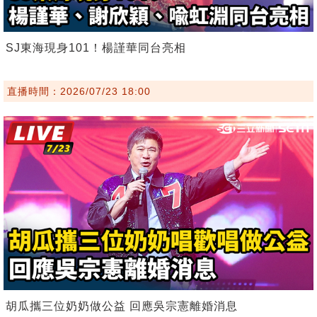
SJ東海現身101！楊謹華同台亮相
直播時間：2026/07/23 18:00
胡瓜攜三位奶奶做公益 回應吳宗憲離婚消息