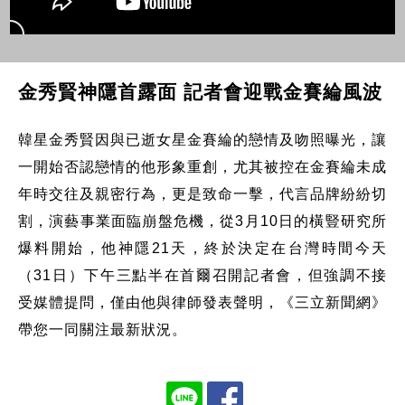
金秀賢神隱首露面 記者會迎戰金賽綸風波
韓星金秀賢因與已逝女星金賽綸的戀情及吻照曝光，讓
一開始否認戀情的他形象重創，尤其被控在金賽綸未成
年時交往及親密行為，更是致命一擊，代言品牌紛紛切
割，演藝事業面臨崩盤危機，從3月10日的橫豎研究所
爆料開始，他神隱21天，終於決定在台灣時間今天
（31日）下午三點半在首爾召開記者會，但強調不接
受媒體提問，僅由他與律師發表聲明，《三立新聞網》
帶您一同關注最新狀況。