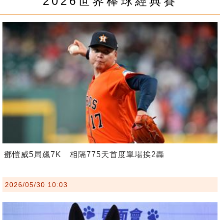
2026世界棒球經典賽
鄧愷威5局飆7K 相隔775天首度單場挨2轟
2026/05/30 10:03