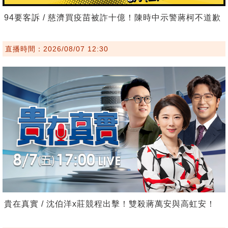
94要客訴 / 慈濟買疫苗被詐十億！陳時中示警蔣柯不道歉
直播時間：2026/08/07 12:30
貴在真實 / 沈伯洋x莊競程出擊！雙殺蔣萬安與高虹安！