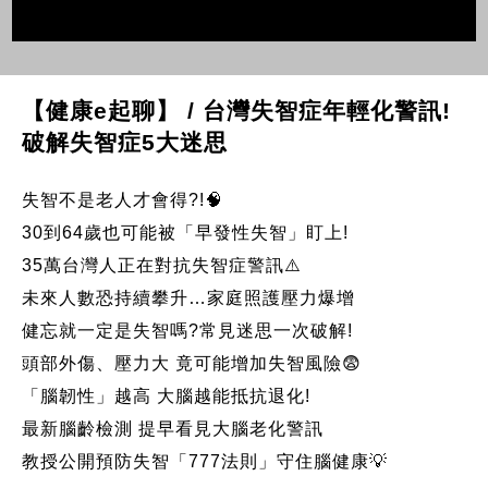
【健康e起聊】 / 台灣失智症年輕化警訊!
破解失智症5大迷思
失智不是老人才會得?!🧠
30到64歲也可能被「早發性失智」盯上!
35萬台灣人正在對抗失智症警訊⚠️
未來人數恐持續攀升…家庭照護壓力爆增
健忘就一定是失智嗎?常見迷思一次破解!
頭部外傷、壓力大 竟可能增加失智風險😨
「腦韌性」越高 大腦越能抵抗退化!
最新腦齡檢測 提早看見大腦老化警訊
教授公開預防失智「777法則」守住腦健康💡