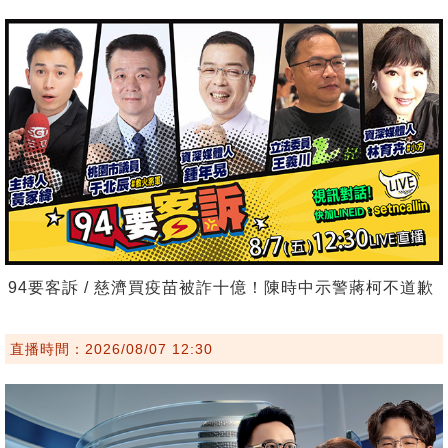
94要客訴 / 慈濟買疫苗被詐十億！陳時中示警蔣柯不道歉
直播時間：2026/08/07 12:30