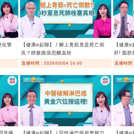
輕化警
【健康e起聊】 / 腳上青筋竟是死亡前
【健康e
兆？靜脈曲張恐釀血栓
肝! 脂
直播時間：2026/03/04 16:00
直播時間：2
胸悶牙痛
【健康e起聊】 / 惡性淋巴癌超兇狠?!
【健康e