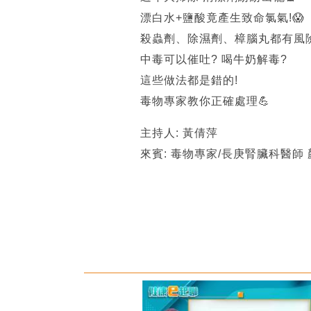
漂白水+鹽酸竟產生致命氯氣!😱
殺蟲劑、除濕劑、樟腦丸都有風險
中毒可以催吐? 喝牛奶解毒?
這些做法都是錯的!
毒物專家教你正確處理💪
主持人: 黃倩萍
來賓: 毒物專家/長庚腎臟科醫師