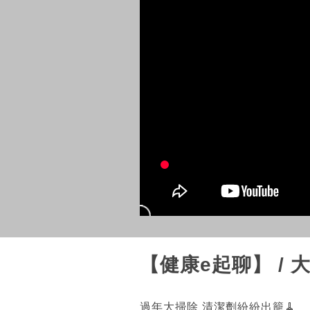
【健康e起聊】 /
過年大掃除 清潔劑紛紛出籠🧹