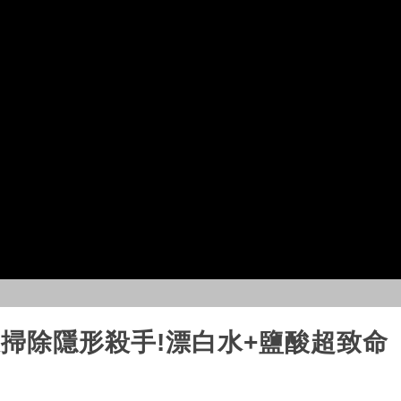
 大掃除隱形殺手!漂白水+鹽酸超致命