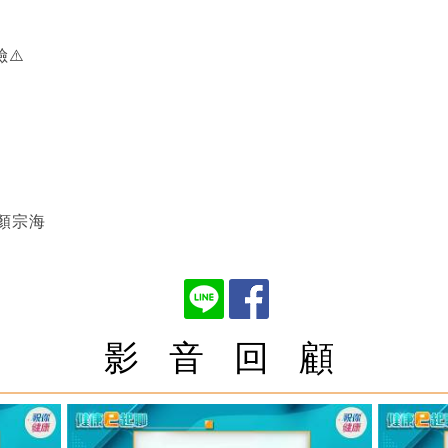
⚠️
 顏宗海
影 音 回 顧