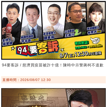
94要客訴 / 慈濟買疫苗被詐十億！陳時中示警蔣柯不道歉
直播時間：2026/08/07 12:30