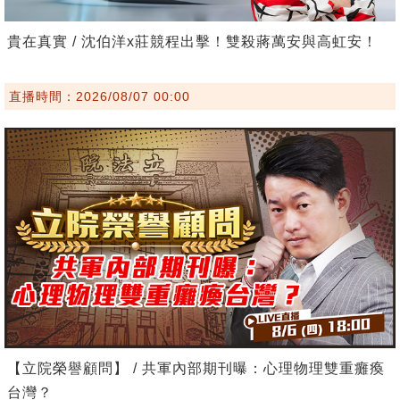
貴在真實 / 沈伯洋x莊競程出擊！雙殺蔣萬安與高虹安！
直播時間：2026/08/07 00:00
【立院榮譽顧問】 / 共軍內部期刊曝：心理物理雙重癱瘓
台灣？