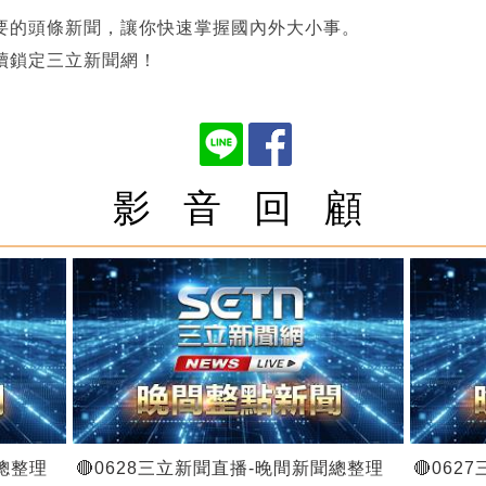
要的頭條新聞，讓你快速掌握國內外大小事。
續鎖定三立新聞網！
影 音 回 顧
聞總整理
🔴0628三立新聞直播-晚間新聞總整理
🔴06