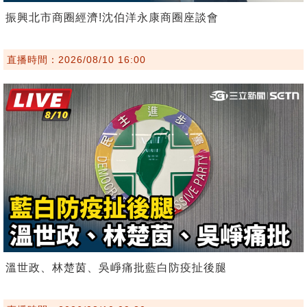
振興北市商圈經濟!沈伯洋永康商圈座談會
直播時間：2026/08/10 16:00
溫世政、林楚茵、吳崢痛批藍白防疫扯後腿