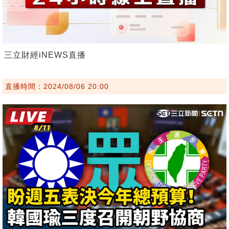
三立財經iNEWS直播
直播時間：2024/08/06 20:00