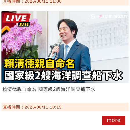
直播時間：2026/08/11 11:00
賴清德親自命名 國家級2艘海洋調查船下水
直播時間：2026/08/11 10:15
more