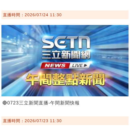
直播時間：2026/07/24 11:30
🔴0723三立新聞直播-午間新聞快報
直播時間：2026/07/23 11:30