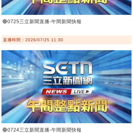
🔴0725三立新聞直播-午間新聞快報
直播時間：2026/07/25 11:30
🔴0724三立新聞直播-午間新聞快報