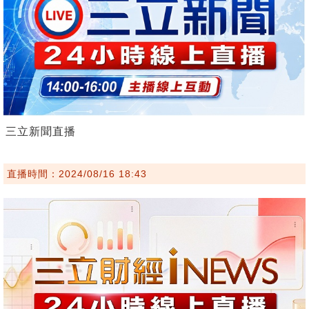
三立新聞直播
直播時間：2024/08/16 18:43