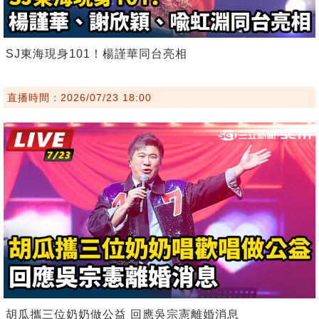
SJ東海現身101！楊謹華同台亮相
直播時間：2026/07/23 18:00
胡瓜攜三位奶奶做公益 回應吳宗憲離婚消息