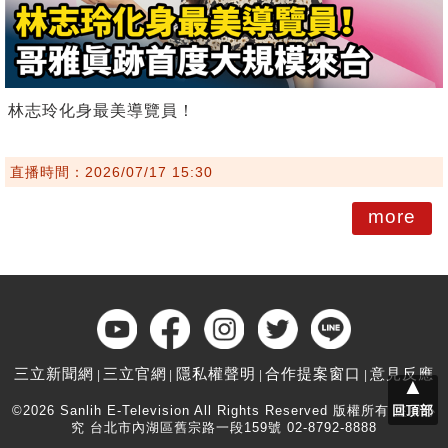
林志玲化身最美導覽員！
直播時間：2026/07/17 15:30
more
三立新聞網
三立官網
隱私權聲明
合作提案窗口
意見反應
▲
©2026 Sanlih E-Television All Rights Reserved 版權所有 盜用必
回頂部
究 台北市內湖區舊宗路一段159號 02-8792-8888