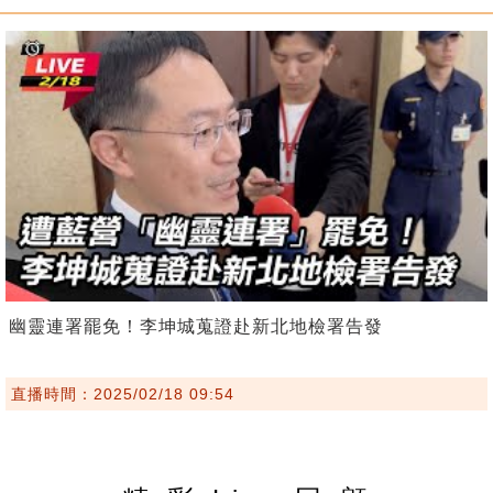
幽靈連署罷免！李坤城蒐證赴新北地檢署告發
直播時間：2025/02/18 09:54