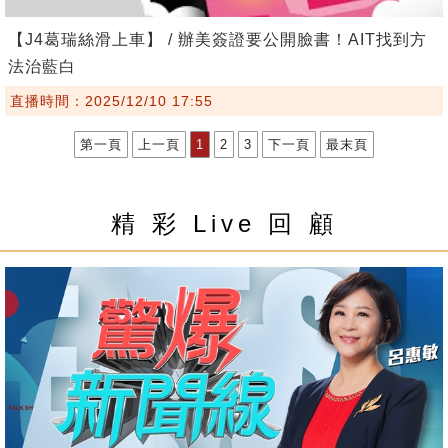
【J4葛瑞絲滑上車】 / 辦美簽證要公開臉書！AIT找到方
法治藍白
直播時間：2025/12/10 17:55
第一頁
上一頁
1
2
3
下一頁
最末頁
精 彩 Live 回 顧