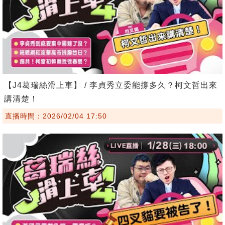
【J4葛瑞絲滑上車】 / 李貞秀立委能撐多久？柯文哲出來
講清楚！
直播時間：2026/02/04 17:50