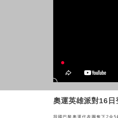
奧運英雄派對16
我國巴黎奧運代表團奪下2金5