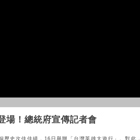
日登場！總統府宣傳記者會
銅歷史次佳佳績，16日舉辦「台灣英雄大遊行」。對此，總