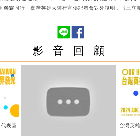
n 臺灣英雄 榮耀同行」臺灣英雄大遊行宣傳記者會對外說明，《三
影 音 回 顧
賽代表團
台灣英