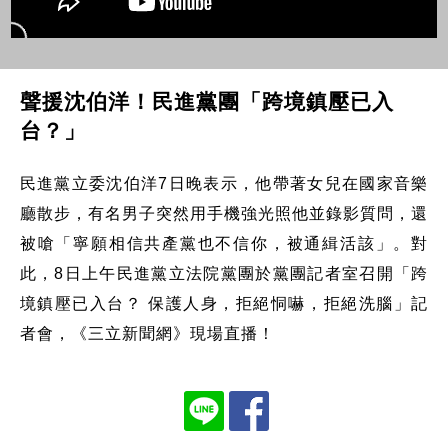
聲援沈伯洋！民進黨團「跨境鎮壓已入
台？」
民進黨立委沈伯洋7日晚表示，他帶著女兒在國家音樂
廳散步，有名男子突然用手機強光照他並錄影質問，還
被嗆「寧願相信共產黨也不信你，被通緝活該」。對
此，8日上午民進黨立法院黨團於黨團記者室召開「跨
境鎮壓已入台？ 保護人身，拒絕恫嚇，拒絕洗腦」記
者會，《三立新聞網》現場直播！