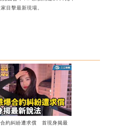
大家目擊最新現場。
爆合約糾紛遭求償 首現身揭最