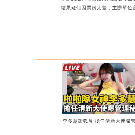
結果疑似因票房太差，主辦單位
李多慧談狐臭 擔任清新大使曝