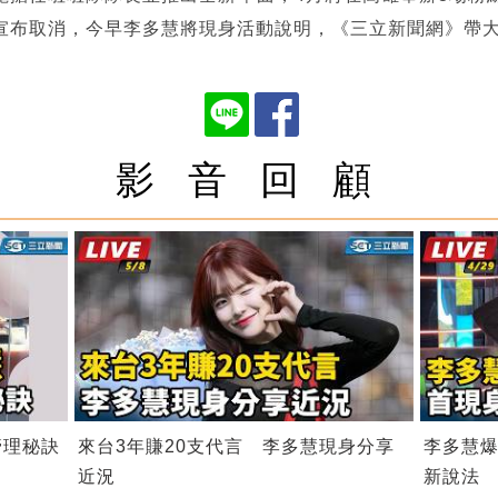
宣布取消，今早李多慧將現身活動說明，《三立新聞網》帶
影 音 回 顧
管理秘訣
來台3年賺20支代言 李多慧現身分享
李多慧
近況
新說法