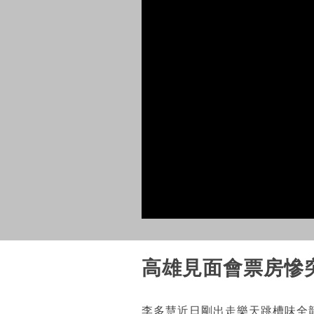
高雄見面會票房慘
李多慧近日剛出走樂天跳槽味全龍