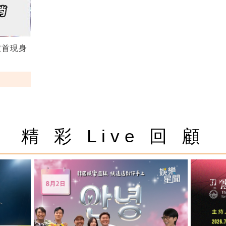
慧首現身
精 彩 Live 回 顧