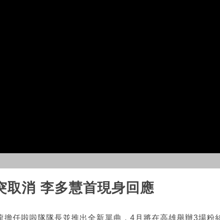
突取消 李多慧首現身回應
擔任啦啦隊隊長並推出全新單曲，4月將在高雄舉辦3場粉絲見