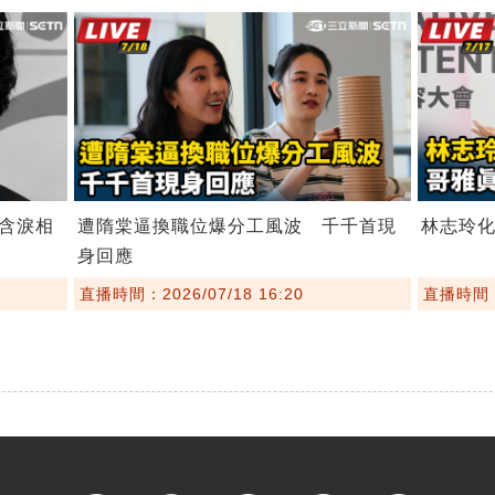
含淚相
遭隋棠逼換職位爆分工風波 千千首現
林志玲
身回應
直播時間：2026/07/18 16:20
直播時間：2