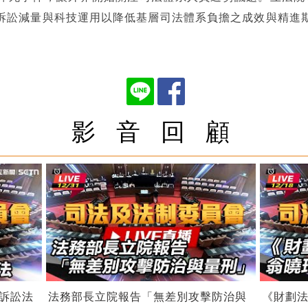
訴訟減量與科技運用以降低基層司法體系負擔之成效與精進
影 音 回 顧
訴訟法
法務部長立院報告「無差別攻擊防治與
《財劃法