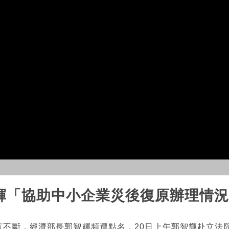
智輝「協助中小企業災後復原辦理情
傳言不斷，經濟部長郭智輝頻遭點名，20日上午郭智輝赴立法