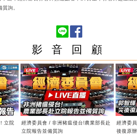
備質詢。
影 音 回 顧
電！立院
經濟委員會 / 非洲豬瘟侵台!農業部長赴
經濟委員
立院報告並備質詢
後復原