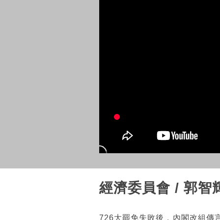
經濟委員會 / 郭
726大罷免失敗後，內閣改組