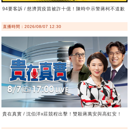
94要客訴 / 慈濟買疫苗被詐十億！陳時中示警蔣柯不道歉
直播時間：2026/08/07 12:30
貴在真實 / 沈伯洋x莊競程出擊！雙殺蔣萬安與高虹安！