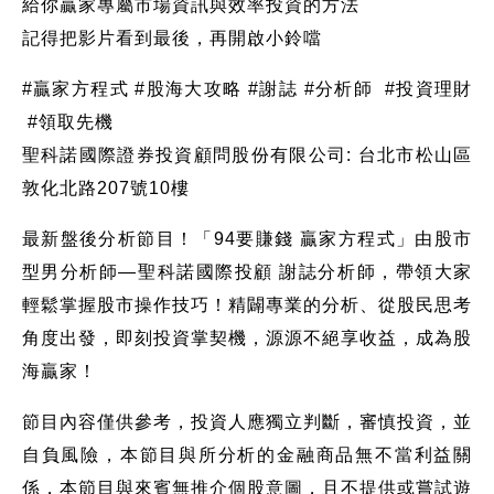
給你贏家專屬市場資訊與效率投資的方法
記得把影片看到最後，再開啟小鈴噹
#贏家方程式 #股海大攻略 #謝誌 #分析師 #投資理財
#領取先機
聖科諾國際證券投資顧問股份有限公司: 台北市松山區
敦化北路207號10樓
最新盤後分析節目！「94要賺錢 贏家方程式」由股市
型男分析師—聖科諾國際投顧 謝誌分析師，帶領大家
輕鬆掌握股市操作技巧！精闢專業的分析、從股民思考
角度出發，即刻投資掌契機，源源不絕享收益，成為股
海贏家！
節目內容僅供參考，投資人應獨立判斷，審慎投資，並
自負風險，本節目與所分析的金融商品無不當利益關
係，本節目與來賓無推介個股意圖，且不提供或嘗試遊