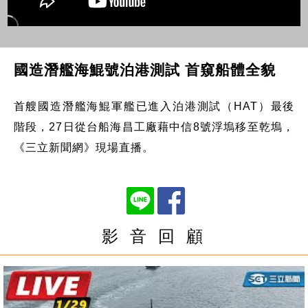
國造潛艦海鯤號泊港測試 首窺船體全貌
首艘國造潛艦海鯤軍艦已進入泊港測試（HAT）最後
階段，27日從台船海昌工廠藉中信8號浮塢移至乾塢，
《三立新聞網》現場直播。
影 音 回 顧