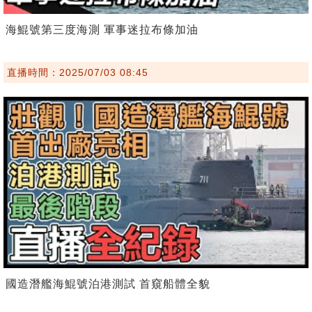
海鯤號第三度海測 軍事迷拉布條加油
直播時間：2025/07/03 08:45
國造潛艦海鯤號泊港測試 首窺船體全貌