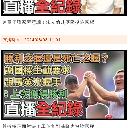
選童子瑋家旁惹議！朱立倫赴基隆挺謝國樑
直播時間：2024/08/03 11:01
與拆樑正面對決！馬英九到基隆力挺謝國樑