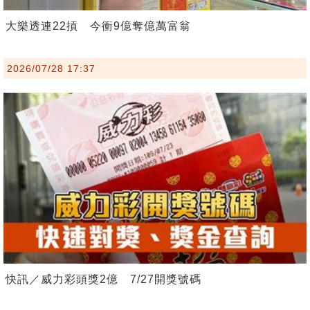
大樂透連22摃 今衝9億奪億萬富翁
2026/07/28 17:37
快訊／威力彩頭獎2億 7/27開獎號碼