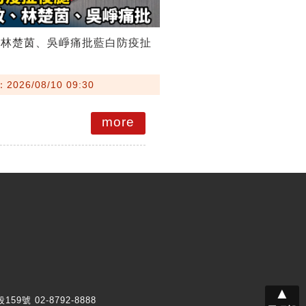
、林楚茵、吳崢痛批藍白防疫扯
026/08/10 09:30
more
▲
159號 02-8792-8888