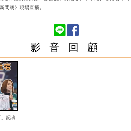
立新聞網》現場直播。
影 音 回 顧
康」記者