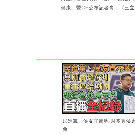
侯康」暨CF公布記者會，《三
民進黨「侯友宜賣地·財團真侯
會