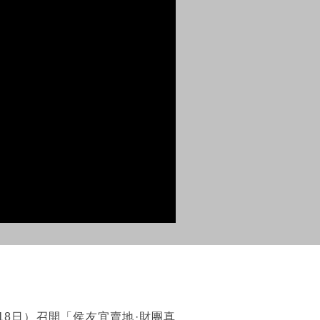
8日）召開「侯友宜賣地·財團真