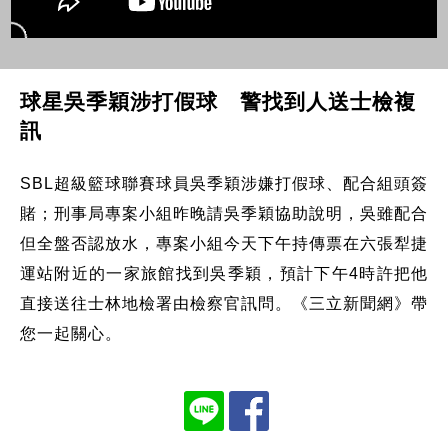
球星吳季穎涉打假球 警找到人送士檢複
訊
SBL超級籃球聯賽球員吳季穎涉嫌打假球、配合組頭簽
賭；刑事局專案小組昨晚請吳季穎協助說明，吳雖配合
但全盤否認放水，專案小組今天下午持傳票在六張犁捷
運站附近的一家旅館找到吳季穎，預計下午4時許把他
直接送往士林地檢署由檢察官訊問。《三立新聞網》帶
您一起關心。